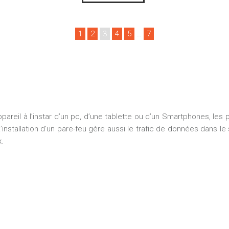
1
2
3
4
5
…
7
pareil à l’instar d’un pc, d’une tablette ou d’un Smartphones, les 
 L’installation d’un pare-feu gère aussi le trafic de données dans 
x.