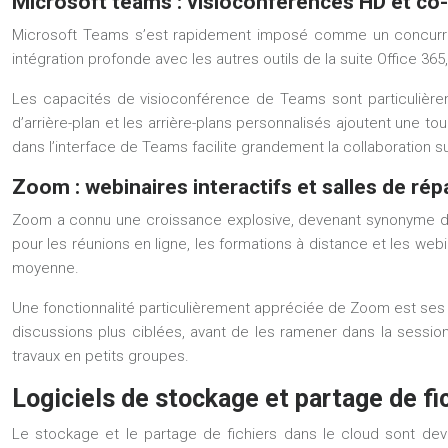
Microsoft teams : visioconférences HD et co-
Microsoft Teams s’est rapidement imposé comme un concurrent 
intégration profonde avec les autres outils de la suite Office 365
Les capacités de visioconférence de Teams sont particulièrem
d’arrière-plan et les arrière-plans personnalisés ajoutent une 
dans l’interface de Teams facilite grandement la collaboration 
Zoom : webinaires interactifs et salles de répa
Zoom a connu une croissance explosive, devenant synonyme de vis
pour les réunions en ligne, les formations à distance et les we
moyenne.
Une fonctionnalité particulièrement appréciée de Zoom est ses s
discussions plus ciblées, avant de les ramener dans la session 
travaux en petits groupes.
Logiciels de stockage et partage de fi
Le stockage et le partage de fichiers dans le cloud sont deve