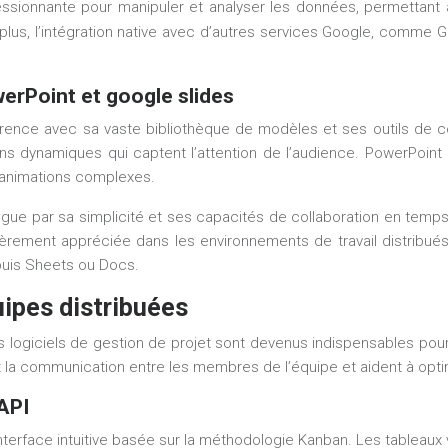
ressionnante pour manipuler et analyser les données, permettant 
us, l’intégration native avec d’autres services Google, comme
erPoint et google slides
érence avec sa vaste bibliothèque de modèles et ses outils de
ons dynamiques qui captent l’attention de l’audience. PowerPoint
d’animations complexes.
gue par sa simplicité et ses capacités de collaboration en temps r
rement appréciée dans les environnements de travail distribués. 
epuis Sheets ou Docs.
uipes distribuées
les logiciels de gestion de projet sont devenus indispensables po
tent la communication entre les membres de l’équipe et aident à optimi
API
terface intuitive basée sur la méthodologie Kanban. Les tableaux v