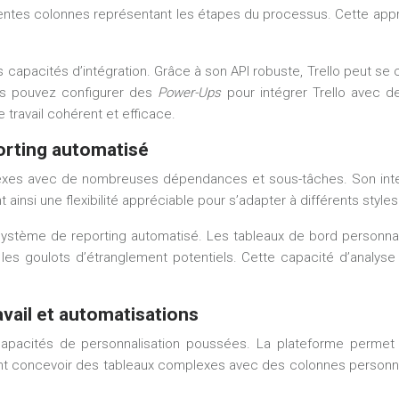
rentes colonnes représentant les étapes du processus. Cette approc
es capacités d’intégration. Grâce à son API robuste, Trello peut se
ous pouvez configurer des
Power-Ups
pour intégrer Trello avec 
ravail cohérent et efficace.
orting automatisé
exes avec de nombreuses dépendances et sous-tâches. Son interf
 ainsi une flexibilité appréciable pour s’adapter à différents style
 système de reporting automatisé. Les tableaux de bord personn
 les goulots d’étranglement potentiels. Cette capacité d’analyse
avail et automatisations
apacités de personnalisation poussées. La plateforme permet 
nt concevoir des tableaux complexes avec des colonnes personnal