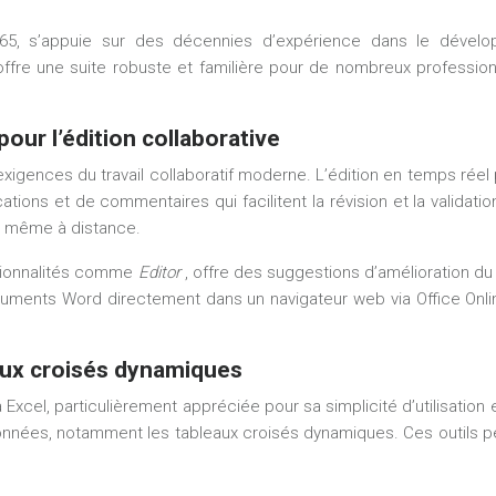
5, s’appuie sur des décennies d’expérience dans le dévelop
re une suite robuste et familière pour de nombreux professionn
our l’édition collaborative
gences du travail collaboratif moderne. L’édition en temps réel pe
ions et de commentaires qui facilitent la révision et la validati
de même à distance.
nctionnalités comme
Editor
, offre des suggestions d’amélioration d
documents Word directement dans un navigateur web via Office Online
aux croisés dynamiques
cel, particulièrement appréciée pour sa simplicité d’utilisation 
onnées, notamment les tableaux croisés dynamiques. Ces outils p