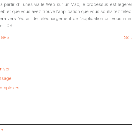
ez à partir d’iTunes via le Web sur un Mac, le processus est légèrem
b et que vous avez trouvé l’application que vous souhaitez télécha
era vers l’écran de téléchargement de l’application qui vous inté
eil iOS.
s GPS
Sol
niser
issage
 complexes
 ?