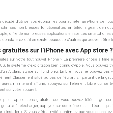
ez décidé d’utiliser vos économies pour acheter un iPhone de no
richir ses nombreuses fonctionnalités en téléchargeant de nouv
ple, offre de nombreuses applications en soi. Les smartphones e
s constaterez qu’il en existe beaucoup d’autres qui peuvent être t
gratuites sur l’iPhone avec App store ?
ites sur votre tout nouvel iPhone ? La première chose à faire es
, le système d’exploitation bien connu d’Apple. Vous pouvez trouve
d’un A blanc stylisé sur fond bleu. En bref, vous ne pouvez pas v
l’élément Classement situé au bas de l’écran. En partant de la g
aurez maintenant affiché, appuyez sur l’élément Libre qui se tr
ent sur votre appareil.
cipales applications gratuites que vous pouvez télécharger sur 
 gratuite à télécharger, appuyez sur son icône et, sur l’écran qui 
 Installer ». Si vous y êtes invité, confirmez que vous souhaitez té