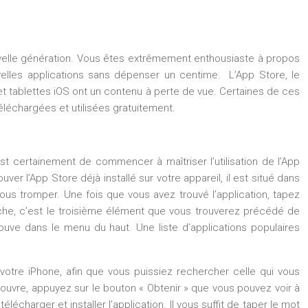
uvelle génération. Vous êtes extrêmement enthousiaste à propos
elles applications sans dépenser un centime. L’App Store, le
t tablettes iOS ont un contenu à perte de vue. Certaines de ces
éléchargées et utilisées gratuitement.
t certainement de commencer à maîtriser l’utilisation de l’App
r l’App Store déjà installé sur votre appareil, il est situé dans
ous tromper. Une fois que vous avez trouvé l’application, tapez
auche, c’est le troisième élément que vous trouverez précédé de
ouve dans le menu du haut. Une liste d’applications populaires
votre iPhone, afin que vous puissiez rechercher celle qui vous
s’ouvre, appuyez sur le bouton « Obtenir » que vous pouvez voir à
lécharger et installer l’application. Il vous suffit de taper le mot