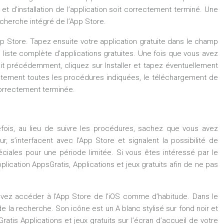
 d’installation de l’application soit correctement terminé. Une
echerche intégré de l’App Store.
App Store. Tapez ensuite votre application gratuite dans le champ
liste complète d’applications gratuites. Une fois que vous avez
ait précédemment, cliquez sur Installer et tapez éventuellement
ectement toutes les procédures indiquées, le téléchargement de
 correctement terminée.
tefois, au lieu de suivre les procédures, sachez que vous avez
r, s’interfacent avec l’App Store et signalent la possibilité de
éciales pour une période limitée. Si vous êtes intéressé par le
lication AppsGratis, Applications et jeux gratuits afin de ne pas
s devez accéder à l’App Store de l’iOS comme d’habitude. Dans le
e la recherche. Son icône est un A blanc stylisé sur fond noir et
Gratis Applications et jeux gratuits sur l’écran d’accueil de votre