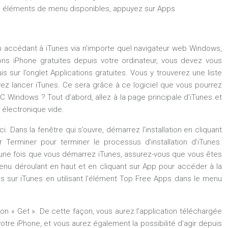
les éléments de menu disponibles, appuyez sur Apps
en accédant à iTunes via n’importe quel navigateur web Windows,
ions iPhone gratuites depuis votre ordinateur, vous devez vous
 sur l’onglet Applications gratuites. Vous y trouverez une liste
vez lancer iTunes. Ce sera grâce à ce logiciel que vous pourrez
C Windows ? Tout d’abord, allez à la page principale d’iTunes et
 électronique vide.
i. Dans la fenêtre qui s’ouvre, démarrez l’installation en cliquant
r Terminer pour terminer le processus d’installation d’iTunes.
ord, une fois que vous démarrez iTunes, assurez-vous que vous êtes
 menu déroulant en haut et en cliquant sur App pour accéder à la
s sur iTunes en utilisant l’élément Top Free Apps dans le menu
n « Get ». De cette façon, vous aurez l’application téléchargée
votre iPhone, et vous aurez également la possibilité d’agir depuis